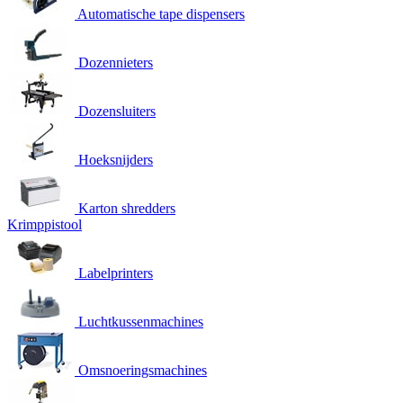
Automatische tape dispensers
Dozennieters
Dozensluiters
Hoeksnijders
Karton shredders
Krimppistool
Labelprinters
Luchtkussenmachines
Omsnoeringsmachines