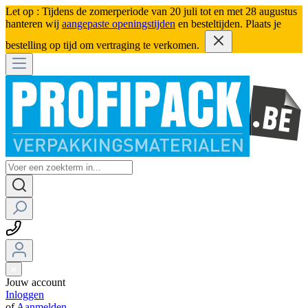
Let op : Tijdens de zomerperiode van 20 juli tot en met 28 augustus
hanteren wij
aangepaste openingstijden
en besteltijden. Plaats je
bestelling op tijd om vertraging te verkomen.
Jouw account
Inloggen
of
Aanmelden