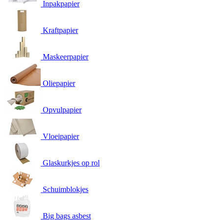
Inpakpapier
Kraftpapier
Maskeerpapier
Oliepapier
Opvulpapier
Vloeipapier
Glaskurkjes op rol
Schuimblokjes
Big bags asbest