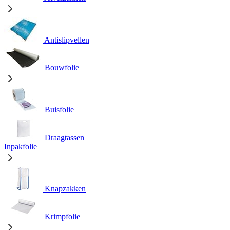
Antislipvellen
Bouwfolie
Buisfolie
Draagtassen
Inpakfolie
Knapzakken
Krimpfolie