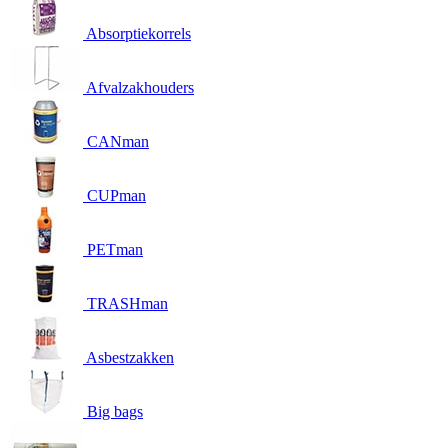
Absorptiekorrels
Afvalzakhouders
CANman
CUPman
PETman
TRASHman
Asbestzakken
Big bags