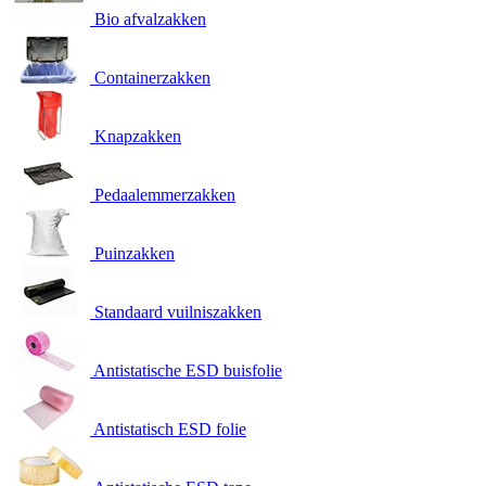
Bio afvalzakken
Containerzakken
Knapzakken
Pedaalemmerzakken
Puinzakken
Standaard vuilniszakken
Antistatische ESD buisfolie
Antistatisch ESD folie