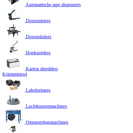
Automatische tape dispensers
Dozennieters
Dozensluiters
Hoeksnijders
Karton shredders
Krimppistool
Labelprinters
Luchtkussenmachines
Omsnoeringsmachines