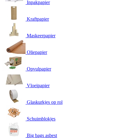
Inpakpapier
Kraftpapier
Maskeerpapier
Oliepapier
Opvulpapier
Vloeipapier
Glaskurkjes op rol
Schuimblokjes
Big bags asbest