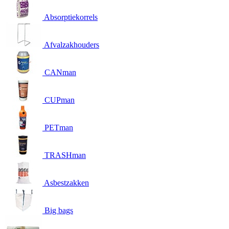
Absorptiekorrels
Afvalzakhouders
CANman
CUPman
PETman
TRASHman
Asbestzakken
Big bags