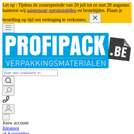
Let op : Tijdens de zomerperiode van 20 juli tot en met 28 augustus
hanteren wij
aangepaste openingstijden
en besteltijden. Plaats je
bestelling op tijd om vertraging te verkomen.
Jouw account
Inloggen
of
Aanmelden