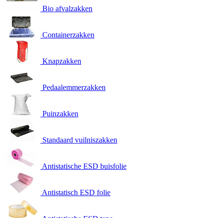
Bio afvalzakken
Containerzakken
Knapzakken
Pedaalemmerzakken
Puinzakken
Standaard vuilniszakken
Antistatische ESD buisfolie
Antistatisch ESD folie