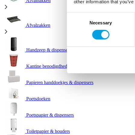
Afvalbakken
other information that you’ve
Consent
Necessary
Selection
Afvalzakken
Handzeep & dispensers
Kantine benodigdheden
Papieren handdoekjes & dispensers
Poetsdoeken
Poetspapier & dispensers
Toiletpapier & houders