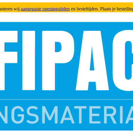
anteren wij
aangepaste openingstijden
en besteltijden. Plaats je bestell