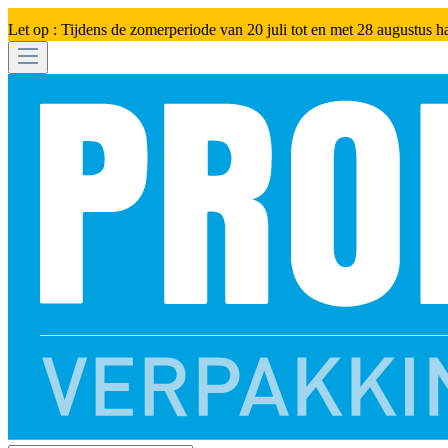
Let op : Tijdens de zomerperiode van 20 juli tot en met 28 augustus h