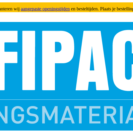
anteren wij
aangepaste openingstijden
en besteltijden. Plaats je bestell