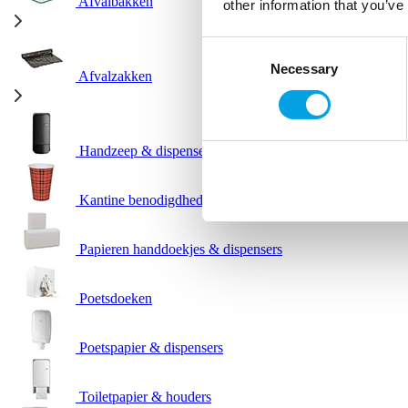
Afvalbakken
other information that you’ve
Consent
Necessary
Selection
Afvalzakken
Handzeep & dispensers
Kantine benodigdheden
Papieren handdoekjes & dispensers
Poetsdoeken
Poetspapier & dispensers
Toiletpapier & houders