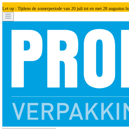
Let op : Tijdens de zomerperiode van 20 juli tot en met 28 augustus h