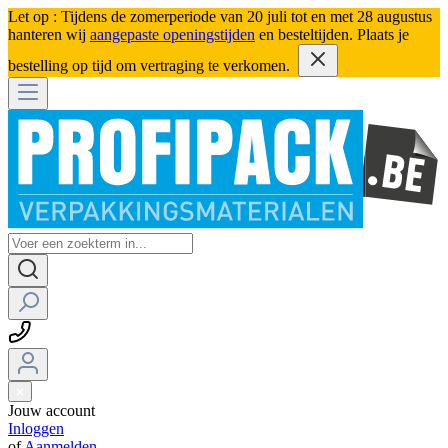
Let op : Tijdens de zomerperiode van 20 juli tot en met 28 augustus
hanteren wij
aangepaste openingstijden
en besteltijden. Plaats je
bestelling op tijd om vertraging te verkomen.
Jouw account
Inloggen
of
Aanmelden