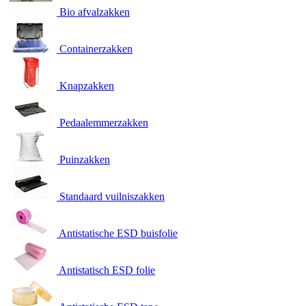
Bio afvalzakken
Containerzakken
Knapzakken
Pedaalemmerzakken
Puinzakken
Standaard vuilniszakken
Antistatische ESD buisfolie
Antistatisch ESD folie