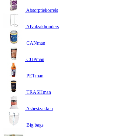
Absorptiekorrels
Afvalzakhouders
CANman
CUPman
PETman
TRASHman
Asbestzakken
Big bags