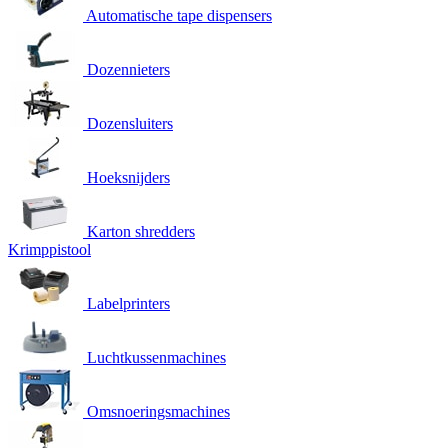
Automatische tape dispensers
Dozennieters
Dozensluiters
Hoeksnijders
Karton shredders
Krimppistool
Labelprinters
Luchtkussenmachines
Omsnoeringsmachines