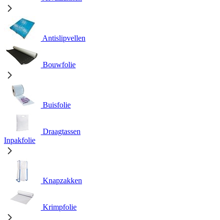
Antislipvellen
Bouwfolie
Buisfolie
Draagtassen
Inpakfolie
Knapzakken
Krimpfolie