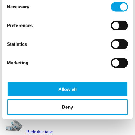
Consent
Necessary
Selection
Opvulpapier
Preferences
Opvulpapier machines
Statistics
Papierwol
Marketing
Schuimbuffers
SizzlePak
Allow all
Afzetlint
Deny
Automatische tape dispensers
Bedrukte tape