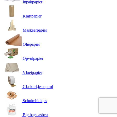
Inpakpapier
Kraftpapier
Maskeerpapier
Oliepapier
Opvulpapier
Vloeipapier
Glaskurkjes op rol
Schuimblokjes
Big bags asbest