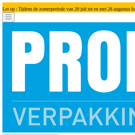
Let op : Tijdens de zomerperiode van 20 juli tot en met 28 augustus h