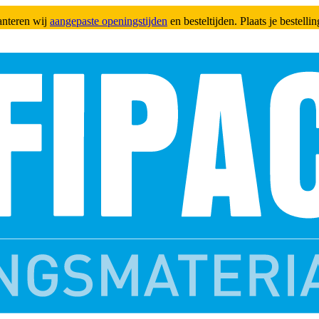
anteren wij
aangepaste openingstijden
en besteltijden. Plaats je bestell