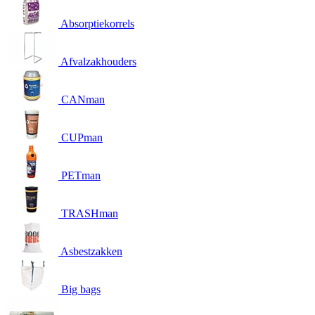
Absorptiekorrels
Afvalzakhouders
CANman
CUPman
PETman
TRASHman
Asbestzakken
Big bags