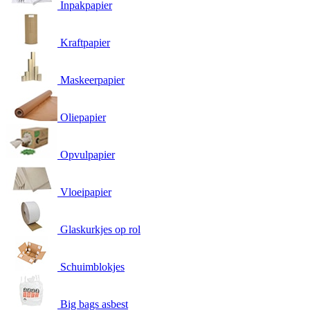
Inpakpapier
Kraftpapier
Maskeerpapier
Oliepapier
Opvulpapier
Vloeipapier
Glaskurkjes op rol
Schuimblokjes
Big bags asbest