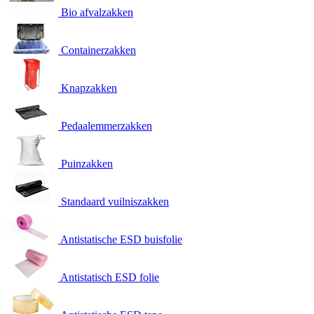
Bio afvalzakken
Containerzakken
Knapzakken
Pedaalemmerzakken
Puinzakken
Standaard vuilniszakken
Antistatische ESD buisfolie
Antistatisch ESD folie