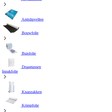
Antislipvellen
Bouwfolie
Buisfolie
Draagtassen
Inpakfolie
Knapzakken
Krimpfolie