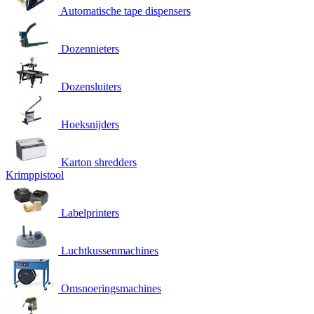
Automatische tape dispensers
Dozennieters
Dozensluiters
Hoeksnijders
Karton shredders
Krimppistool
Labelprinters
Luchtkussenmachines
Omsnoeringsmachines