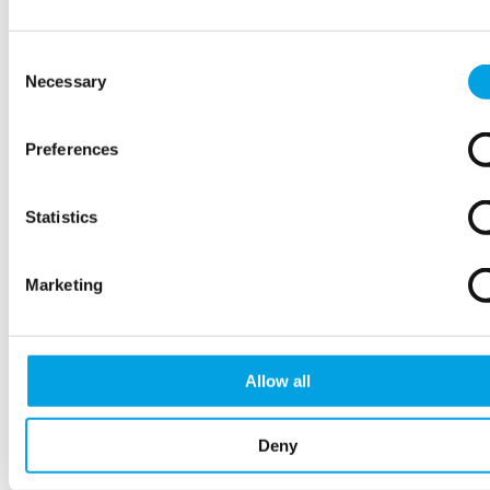
Waarschuwingsetiketten
Consent
Waarschuwingstape
Necessary
Selection
Aanhangwagennetten
Preferences
Pallets
Statistics
Interne transportmiddelen
Marketing
Ladingzekering
Allow all
Palletfolie
Deny
Verhuisdekens