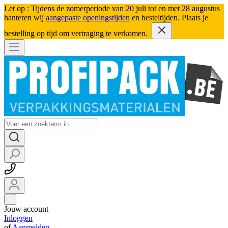
Let op : Tijdens de zomerperiode van 20 juli tot en met 28 augustus
hanteren wij
aangepaste openingstijden
en besteltijden. Plaats je
bestelling op tijd om vertraging te verkomen.
Jouw account
Inloggen
of
Aanmelden